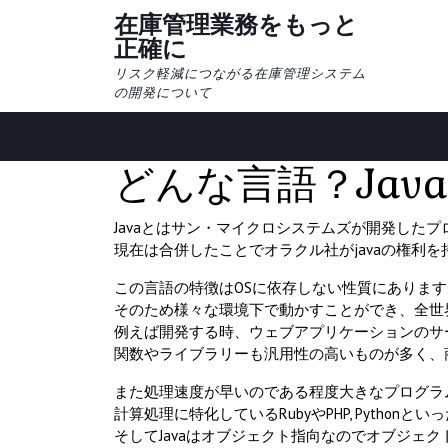
Skip
在庫管理業務をもっと
to
正確に
content
リスク軽減につながる在庫管理システム
の開発について
どんな言語？Jav
Javaとはサン・マイクロシステムズが開発した
現在は合併したことでオラクル社がjavaの権利
この言語の特徴はOSに依存しない性質にあります
そのため様々な環境下で動かすことができ、全世
例えば開発する時、ウェブアプリケーションのサ
関数やライブラリーも汎用性の高いものが多く、
また処理速度が早いのである程度大きなプログラ
計算処理に特化しているRubyやPHP, Python
そしてJavaはオブジェクト指向なのでオブジェ