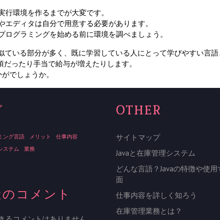
実行環境を作るまでが大変です。
やエディタは自分で用意する必要があります。
プログラミングを始める前に環境を調べましょう。
++と似ている部分が多く、既に学習している人にとって学びやすい言
必須だったり手当で給与が増えたりします。
かがでしょうか。
グ
OTHER
サイトマップ
ミング言語
メリット
仕事内容
システム
業務
Javaと在庫管理システム
どんな言語？Javaの特徴や使
面
近のコメント
仕事内容を詳しく知ろう
在庫管理業務とは？
きるコメントはありません。